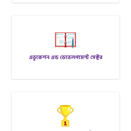
এডুকেশন এন্ড ডেভেলপমেন্ট সেক্টর