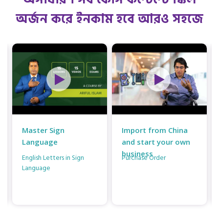
অর্জন করে ইনকাম হবে আরও সহজে
Master Sign
Import from China
Language
and start your own
business
English Letters in Sign
Purchase Order
Language