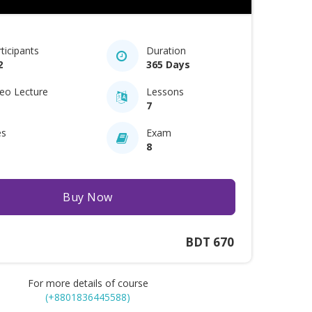
ticipants
Duration
2
365 Days
deo Lecture
Lessons
7
es
Exam
8
Buy Now
BDT 670
For more details of course
(+8801836445588)