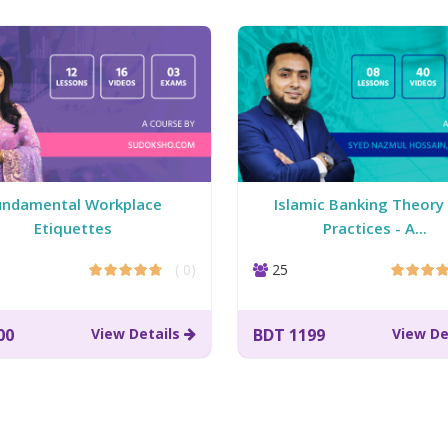
undamental Workplace
Islamic Banking Theory
Etiquettes
Practices - A...
( 0)
25
00
View Details
BDT 1199
View De