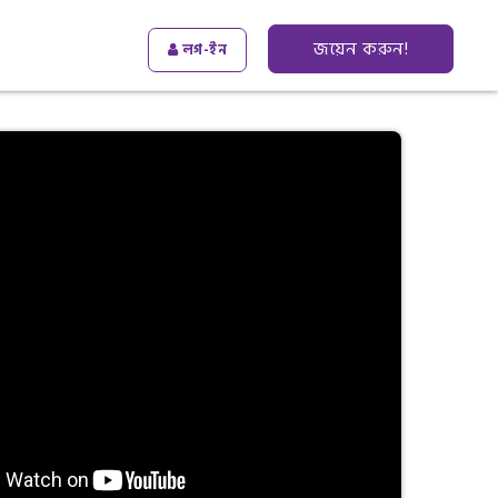
জয়েন করুন!
লগ-ইন