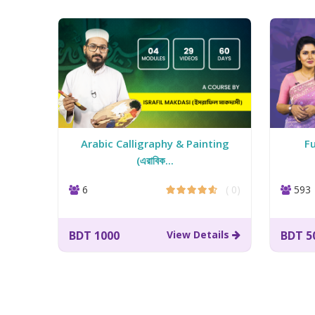
, My
Arabic Calligraphy & Painting
F
(এরাবিক...
(
6
( 0)
593
11)
BDT 1000
View Details
BDT 5
ails