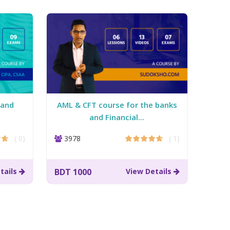
 and
AML & CFT course for the banks
AM
and Financial...
( 0)
3978
( 1)
13
tails
BDT 1000
View Details
BDT 