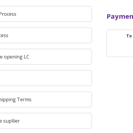
 Process
Paymen
cess
To
re opening LC
Shipping Terms
 supllier